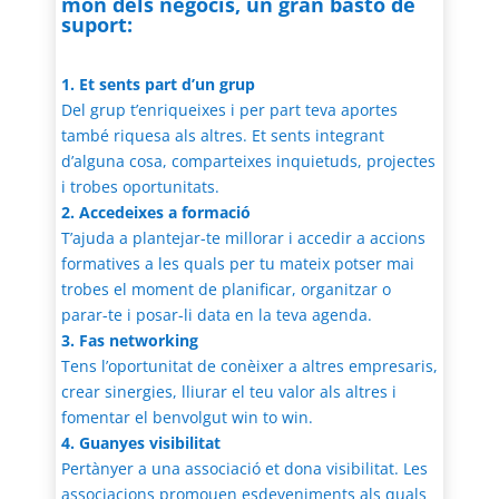
món dels negocis, un gran bastó de
suport:
1. Et sents part d’un grup
Del grup t’enriqueixes i per part teva aportes
també riquesa als altres. Et sents integrant
d’alguna cosa, comparteixes inquietuds, projectes
i trobes oportunitats.
2. Accedeixes a formació
T’ajuda a plantejar-te millorar i accedir a accions
formatives a les quals per tu mateix potser mai
trobes el moment de planificar, organitzar o
parar-te i posar-li data en la teva agenda.
3. Fas networking
Tens l’oportunitat de conèixer a altres empresaris,
crear sinergies, lliurar el teu valor als altres i
fomentar el benvolgut win to win.
4. Guanyes visibilitat
Pertànyer a una associació et dona visibilitat. Les
associacions promouen esdeveniments als quals