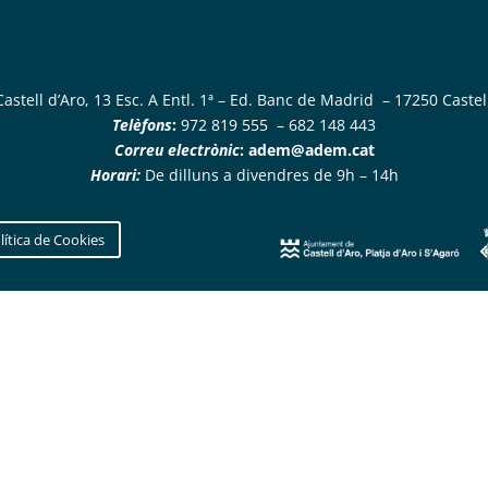
astell d’Aro, 13 Esc. A Entl. 1ª – Ed. Banc de Madrid – 17250 Castell
Telèfons
:
972 819 555 – 682 148 443
Correu electrònic
:
adem@adem.cat
Horari:
De dilluns a divendres de 9h – 14h
lítica de Cookies