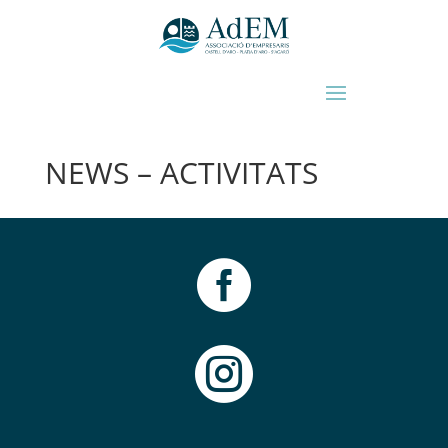
NEWS – ACTIVITATS

