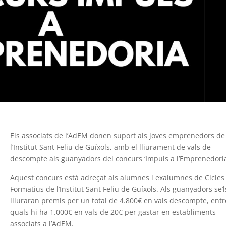
Els associats de l’AdEM donen suport als joves emprenedors de
l’Institut Sant Feliu de Guíxols, amb el lliurament de vals de
descompte als guanyadors del concurs ‘Impuls a l’Emprenedoria
Aquest concurs està adreçat als alumnes i exalumnes de Cicles
Formatius de l’Institut Sant Feliu de Guíxols. Als guanyadors se’l
lliuraran premis per un total de 4.800€ en vals descompte, entr
quals hi ha 1.000€ en vals de 20€ per gastar en establiments
associats a l’AdEM.