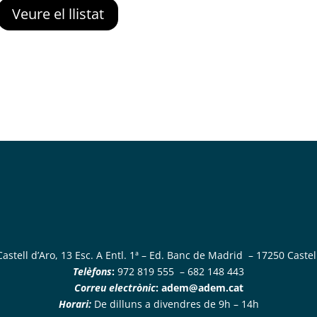
Veure el llistat
astell d’Aro, 13 Esc. A Entl. 1ª – Ed. Banc de Madrid – 17250 Castell
Telèfons
:
972 819 555 – 682 148 443
Correu electrònic
:
adem@adem.cat
Horari:
De dilluns a divendres de 9h – 14h