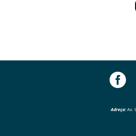

Adreça:
Av. C