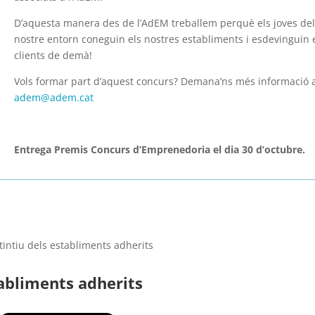
D’aquesta manera des de l’AdEM treballem perquè els joves de
nostre entorn coneguin els nostres establiments i esdevinguin 
clients de demà!
Vols formar part d’aquest concurs? Demana’ns més informació 
adem@adem.cat
Entrega Premis
Concurs d’Emprenedoria
el dia
30 d’octubre
.
stintiu dels establiments adherits
abliments adherits