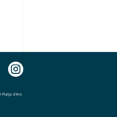

-Platja d’Aro