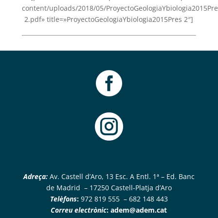
content/uploads/2018/05/ProyectoGeologiaYbiologia2015Pre
2.pdf» title=»ProyectoGeologiaYbiologia2015Pres 2″]


Adreça:
Av. Castell d’Aro, 13 Esc. A Entl. 1ª – Ed. Banc
de Madrid – 17250 Castell-Platja d’Aro
Telèfons
:
972 819 555 – 682 148 443
Correu electrònic
:
adem@adem.cat