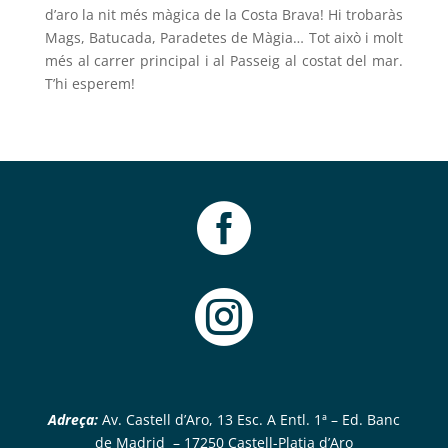
d’
aro
la nit més màgica de la Costa Brava!
Hi
trobaràs
Mags, Batucada, Paradetes de Màgia… Tot això i molt
més al carrer principal i al Passeig al costat del mar.
T’hi esperem!


Adreça:
Av. Castell d’Aro, 13 Esc. A Entl. 1ª – Ed. Banc
de Madrid – 17250 Castell-Platja d’Aro