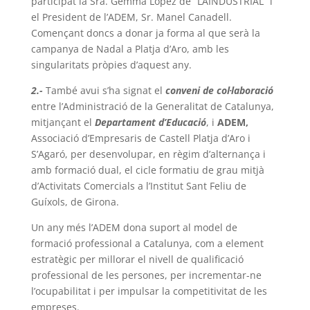
participat la Sra. Gemma López de “LAINDUSTRIAL” i
el President de l’ADEM, Sr. Manel Canadell.
Començant doncs a donar ja forma al que serà la
campanya de Nadal a Platja d’Aro, amb les
singularitats pròpies d’aquest any.
2.-
També avui s’ha signat el
conveni de col·laboració
entre l’Administració de la Generalitat de Catalunya,
mitjançant el
Departament d’Educació
, i
ADEM,
Associació d’Empresaris de Castell Platja d’Aro i
S’Agaró, per desenvolupar, en règim d’alternança i
amb formació dual, el cicle formatiu de grau mitjà
d’Activitats Comercials a l’Institut Sant Feliu de
Guíxols, de Girona.
Un any més l’ADEM dona suport al model de
formació professional a Catalunya, com a element
estratègic per millorar el nivell de qualificació
professional de les persones, per incrementar-ne
l’ocupabilitat i per impulsar la competitivitat de les
empreses.