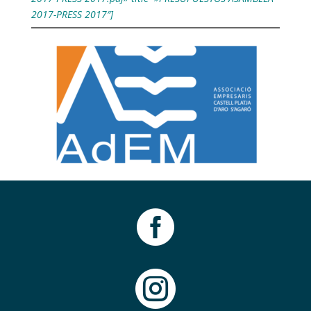
2017-PRESS 2017″]

