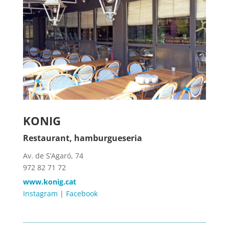
KONIG
Restaurant, hamburgueseria
Av. de S’Agaró, 74
972 82 71 72
www.konig.cat
Instagram
|
Facebook