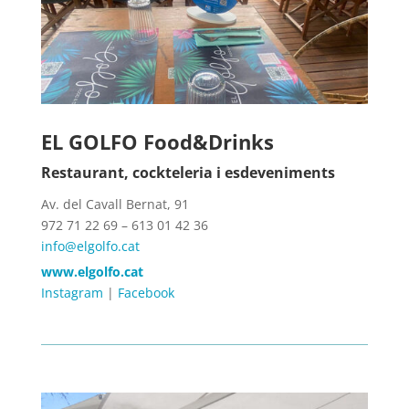
EL GOLFO Food&Drinks
Restaurant, cockteleria i esdeveniments
Av. del Cavall Bernat, 91
972 71 22 69 – 613 01 42 36
info@elgolfo.cat
www.elgolfo.cat
Instagram
|
Facebook