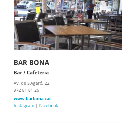
BAR BONA
Bar / Cafeteria
Av. de S’Agaró, 22
972 81 81 26
www.barbona.cat
Instagram
|
Facebook