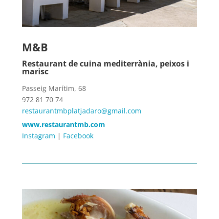
M&B
Restaurant de cuina mediterrània, peixos i
marisc
Passeig Marítim, 68
972 81 70 74
restaurantmbplatjadaro@gmail.com
www.restaurantmb.com
Instagram
|
Facebook