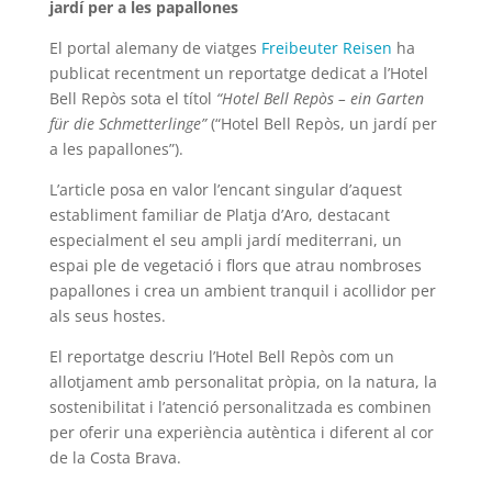
jardí per a les papallones
El portal alemany de viatges
Freibeuter Reisen
ha
publicat recentment un reportatge dedicat a l’Hotel
Bell Repòs sota el títol
“Hotel Bell Repòs – ein Garten
für die Schmetterlinge”
(“Hotel Bell Repòs, un jardí per
a les papallones”).
L’article posa en valor l’encant singular d’aquest
establiment familiar de
Platja d’Aro
, destacant
especialment el seu ampli jardí mediterrani, un
espai ple de vegetació i flors que atrau nombroses
papallones i crea un ambient tranquil i acollidor per
als seus hostes.
El reportatge descriu l’Hotel Bell Repòs com un
allotjament amb personalitat pròpia, on la natura, la
sostenibilitat i l’atenció personalitzada es combinen
per oferir una experiència autèntica i diferent al cor
de la Costa Brava.