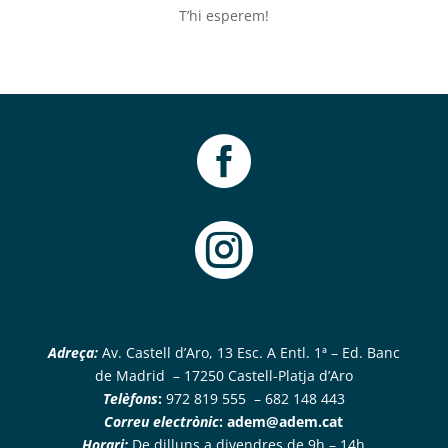
T’hi esperem!


Adreça:
Av. Castell d’Aro, 13 Esc. A Entl. 1ª – Ed. Banc
de Madrid – 17250 Castell-Platja d’Aro
Telèfons
:
972 819 555 – 682 148 443
Correu electrònic
:
adem@adem.cat
Horari:
De dilluns a divendres de 9h – 14h