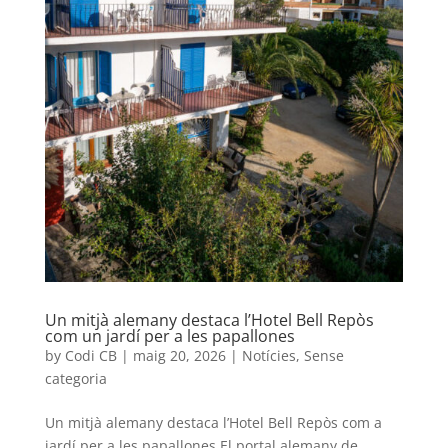
Un mitjà alemany destaca l’Hotel Bell Repòs
com un jardí per a les papallones
by
Codi CB
|
maig 20, 2026
|
Notícies
,
Sense
categoria
Un mitjà alemany destaca l’Hotel Bell Repòs com a
jardí per a les papallones El portal alemany de