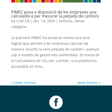
PIMEC posa a disposició de les empreses una
calculadora per mesurar la petjada de carboni
by
Codi CB
|
abr. 14, 2026
|
Notícies
,
Sense
categoria
La patronal PIMEC ha posat en marxa una eina
digital que permet a les empreses calcular de
manera senzilla la seva petjada de carboni i avançar
cap a models de gestió més sostenibles. Es tracta de
la Calculadora de CO₂ per a pimes, una plataforma
accessible en línia...
« Older Entries
Next Entries »
