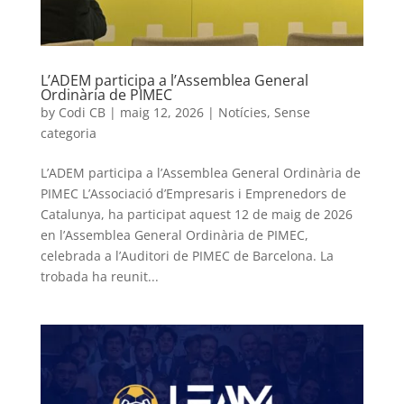
L’ADEM participa a l’Assemblea General
Ordinària de PIMEC
by
Codi CB
|
maig 12, 2026
|
Notícies
,
Sense
categoria
L’ADEM participa a l’Assemblea General Ordinària de
PIMEC L’Associació d’Empresaris i Emprenedors de
Catalunya, ha participat aquest 12 de maig de 2026
en l’Assemblea General Ordinària de PIMEC,
celebrada a l’Auditori de PIMEC de Barcelona. La
trobada ha reunit...